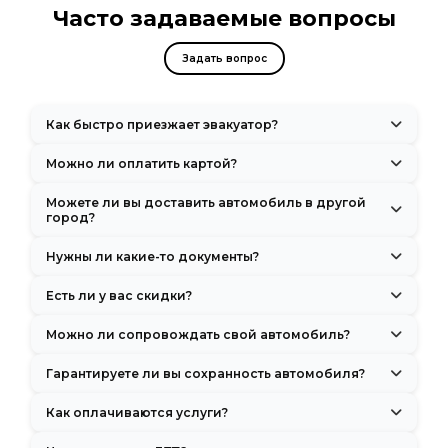
Часто задаваемые вопросы
Задать вопрос
Как быстро приезжает эвакуатор?
Обычно подача машины занимает 20–30 минут после оформления
Можно ли оплатить картой?
заказа.
Да, принимаем оплату как наличными, так и банковскими
Можете ли вы доставить автомобиль в другой
картами.
город?
Да, мы осуществляем междугородние перевозки по всем
Нужны ли какие-то документы?
регионам России.
При заказе услуги потребуются только документы на автомобиль
Есть ли у вас скидки?
и ваше удостоверение личности.
Да, мы предоставляем скидки 10% пенсионерам, участникам ВОВ,
Можно ли сопровождать свой автомобиль?
при повторном обращении и за предварительных заказов. Также
регулярно проводим акции.
Да, в кабине нашего эвакуатора есть 1–2 дополнительных
Гарантируете ли вы сохранность автомобиля?
пассажирских места.
Да, мы используем современные эвакуаторы с надежными
Как оплачиваются услуги?
системами крепления. Все машины застрахованы.
Оплата принимается наличными или переводом на карту. Вы