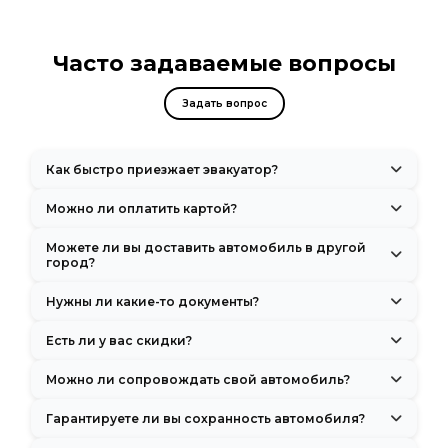
Часто задаваемые вопросы
Задать вопрос
Как быстро приезжает эвакуатор?
Обычно подача машины занимает 20–30 минут после оформления
Можно ли оплатить картой?
заказа.
Да, принимаем оплату как наличными, так и банковскими
Можете ли вы доставить автомобиль в другой
картами.
город?
Да, мы осуществляем междугородние перевозки по всем
Нужны ли какие-то документы?
регионам России.
При заказе услуги потребуются только документы на автомобиль
Есть ли у вас скидки?
и ваше удостоверение личности.
Да, мы предоставляем скидки 10% пенсионерам, участникам ВОВ,
Можно ли сопровождать свой автомобиль?
при повторном обращении и за предварительных заказов. Также
регулярно проводим акции.
Да, в кабине нашего эвакуатора есть 1–2 дополнительных
Гарантируете ли вы сохранность автомобиля?
пассажирских места.
Да, мы используем современные эвакуаторы с надежными