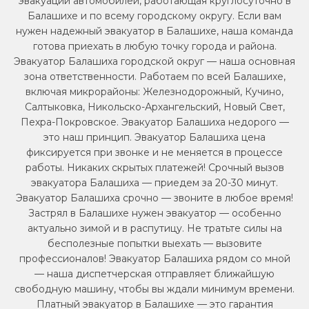
эвакуации автомобилей, работающая круглосуточно в
Балашихе и по всему городскому округу. Если вам
нужен надежный эвакуатор в Балашихе, наша команда
готова приехать в любую точку города и района.
Эвакуатор Балашиха городской округ — наша основная
зона ответственности. Работаем по всей Балашихе,
включая микрорайоны: Железнодорожный, Кучинo,
Салтыковка, Никольско-Архангельский, Новый Свет,
Пехра-Покровское. Эвакуатор Балашиха недорого —
это наш принцип. Эвакуатор Балашиха цена
фиксируется при звонке и не меняется в процессе
работы. Никаких скрытых платежей! Срочный вызов
эвакуатора Балашиха — приедем за 20-30 минут.
Эвакуатор Балашиха срочно — звоните в любое время!
Застрял в Балашихе нужен эвакуатор — особенно
актуально зимой и в распутицу. Не тратьте силы на
бесполезные попытки выехать — вызовите
профессионалов! Эвакуатор Балашиха рядом со мной
— наша диспетчерская отправляет ближайшую
свободную машину, чтобы вы ждали минимум времени.
Платный эвакуатор в Балашихе — это гарантия