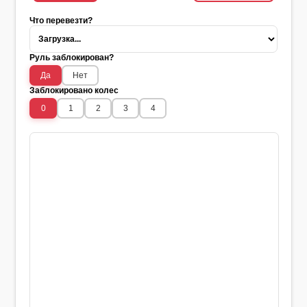
Что перевезти?
Руль заблокирован?
Да
Нет
Заблокировано колес
0
1
2
3
4