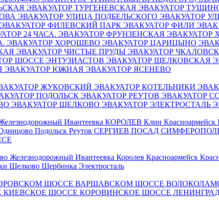
ЛЬСКАЯ
ЭВАКУАТОР ТУРГЕНЕВСКАЯ
ЭВАКУАТОР ТУШИН
КОВА
ЭВАКУАТОР УЛИЦА ПОДБЕЛЬСКОГО
ЭВАКУАТОР У
ЭВАКУАТОР ФИЛЕВСКИЙ ПАРК
ЭВАКУАТОР ФИЛИ
ЭВАК
АТОР 24 ЧАСА.
ЭВАКУАТОР ФРУНЗЕНСКАЯ
ЭВАКУАТОР 
А.
ЭВАКУАТОР ХОРОШЕВО
ЭВАКУАТОР ЦАРИЦЫНО
ЭВАК
СКАЯ
ЭВАКУАТОР ЧИСТЫЕ ПРУДЫ
ЭВАКУАТОР ЧКАЛОВС
ТОР ШОССЕ ЭНТУЗИАСТОВ
ЭВАКУАТОР ЩЕЛКОВСКАЯ
Э
Я
ЭВАКУАТОР ЮЖНАЯ
ЭВАКУАТОР ЯСЕНЕВО
ВАКУАТОР ЖУКОВСКИЙ
ЭВАКУАТОР КОТЕЛЬНИКИ
ЭВАК
АКУАТОР ПОДОЛЬСК
ЭВАКУАТОР РЕУТОВ
ЭВАКУАТОР С
ОВО
ЭВАКУАТОР ЩЕЛКОВО
ЭВАКУАТОР ЭЛЕКТРОСТАЛЬ
Э
Железнодорожный
Ивантеевка
КОРОЛЕВ
Клин
Красноармейск
Одинцово
Подольск
Реутов
СЕРГИЕВ ПОСАД
СИМФЕРОПОЛ
ССЕ
ово
Железнодорожный
Ивантеевка
Королев
Красноармейск
Крас
ки
Щелково
Щербинка
Электросталь
ОРОВСКОМ ШОССЕ
ВАРШАВСКОМ ШОССЕ
ВОЛОКОЛАМ
Е
КИЕВСКОЕ ШОССЕ
КОРОВИНСКОЕ ШОССЕ
ЛЕНИНГРА