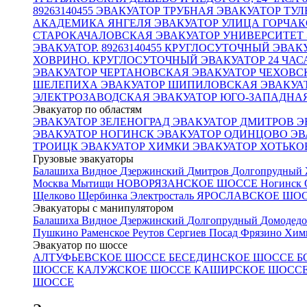
89263140455
ЭВАКУАТОР ТРУБНАЯ
ЭВАКУАТОР ТУ
АКАДЕМИКА ЯНГЕЛЯ
ЭВАКУАТОР УЛИЦА ГОРЧА
СТАРОКАЧАЛОВСКАЯ
ЭВАКУАТОР УНИВЕРСИТЕТ
ЭВАКУАТОР. 89263140455 КРУГЛОСУТОЧНЫЙ ЭВАКУ
ХОВРИНО. КРУГЛОСУТОЧНЫЙ ЭВАКУАТОР 24 ЧАС
ЭВАКУАТОР ЧЕРТАНОВСКАЯ
ЭВАКУАТОР ЧЕХОВ
ШЕЛЕПИХА
ЭВАКУАТОР ШИПИЛОВСКАЯ
ЭВАКУА
ЭЛЕКТРОЗАВОДСКАЯ
ЭВАКУАТОР ЮГО-ЗАПАДНА
Эвакуатор по областям
ЭВАКУАТОР ЗЕЛЕНОГРАД
ЭВАКУАТОР ДМИТРОВ
Э
ЭВАКУАТОР НОГИНСК
ЭВАКУАТОР ОДИНЦОВО
ЭВ
ТРОИЦК
ЭВАКУАТОР ХИМКИ
ЭВАКУАТОР ХОТЬК
Грузовые эвакуаторы
Балашиха
Видное
Дзержинский
Дмитров
Долгопрудный
Москва
Мытищи
НОВОРЯЗАНСКОЕ ШОССЕ
Ногинск
Щелково
Щербинка
Электросталь
ЯРОСЛАВСКОЕ ШО
Эвакуаторы с манипулятором
Балашиха
Видное
Дзержинский
Долгопрудный
Домодед
Пушкино
Раменское
Реутов
Сергиев Посад
Фрязино
Хим
Эвакуатор по шоссе
АЛТУФЬЕВСКОЕ ШОССЕ
БЕСЕДИНСКОЕ ШОССЕ
Б
ШОССЕ
КАЛУЖСКОЕ ШОССЕ
КАШИРСКОЕ ШОСС
ШОССЕ