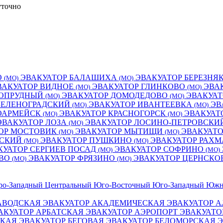
уточно
О
ЭВАКУАТОР БАЛАШИХА
ЭВАКУАТОР БЕРЕЗНЯ
(МО)
(МО)
ВАКУАТОР ВИДНОЕ
ЭВАКУАТОР ГЛИНКОВО
ЭВА
(МО)
(МО)
ГОПРУДНЫЙ
ЭВАКУАТОР ДОМОДЕДОВО
ЭВАКУАТ
(МО)
(МО)
ЗЕЛЕНОГРАДСКИЙ
ЭВАКУАТОР ИВАНТЕЕВКА
ЭВ
(МО)
(МО)
НОАРМЕЙСК
ЭВАКУАТОР КРАСНОГОРСК
ЭВАКУАТ
(МО)
(МО)
ЭВАКУАТОР ЛОЗА
ЭВАКУАТОР ЛОСИНО-ПЕТРОВСКИ
(МО)
ОР МОСТОВИК
ЭВАКУАТОР МЫТИЩИ
ЭВАКУАТ
(МО)
(МО)
НСКИЙ
ЭВАКУАТОР ПУШКИНО
ЭВАКУАТОР РАХ
(МО)
(МО)
КУАТОР СЕРГИЕВ ПОСАД
ЭВАКУАТОР СОФРИНО
(МО)
(МО)
ОВО
ЭВАКУАТОР ФРЯЗИНО
ЭВАКУАТОР ЦЕРНСКО
(МО)
(МО)
ро-Западный
Центральный
Юго-Восточный
Юго-Западный
Южн
ЗАВОДСКАЯ
ЭВАКУАТОР АКАДЕМИЧЕСКАЯ
ЭВАКУАТОР 
АКУАТОР АРБАТСКАЯ
ЭВАКУАТОР АЭРОПОРТ
ЭВАКУАТО
СКАЯ
ЭВАКУАТОР БЕГОВАЯ
ЭВАКУАТОР БЕЛОМОРСКАЯ
Э