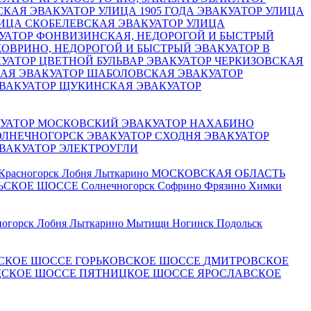
СКАЯ
ЭВАКУАТОР УЛИЦА 1905 ГОДА
ЭВАКУАТОР УЛИЦА
ЛИЦА СКОБЕЛЕВСКАЯ
ЭВАКУАТОР УЛИЦА
УАТОР ФОНВИЗИНСКАЯ, НЕДОРОГОЙ И БЫСТРЫЙ
ХОВРИНО, НЕДОРОГОЙ И БЫСТРЫЙ ЭВАКУАТОР В
УАТОР ЦВЕТНОЙ БУЛЬВАР
ЭВАКУАТОР ЧЕРКИЗОВСКАЯ
КАЯ
ЭВАКУАТОР ШАБОЛОВСКАЯ
ЭВАКУАТОР
ВАКУАТОР ЩУКИНСКАЯ
ЭВАКУАТОР
УАТОР МОСКОВСКИЙ
ЭВАКУАТОР НАХАБИНО
ОЛНЕЧНОГОРСК
ЭВАКУАТОР СХОДНЯ
ЭВАКУАТОР
ВАКУАТОР ЭЛЕКТРОУГЛИ
Красногорск
Лобня
Лыткарино
МОСКОВСКАЯ ОБЛАСТЬ
ЬСКОЕ ШОССЕ
Солнечногорск
Софрино
Фрязино
Химки
ногорск
Лобня
Лыткарино
Мытищи
Ногинск
Подольск
СКОЕ ШОССЕ
ГОРЬКОВСКОЕ ШОССЕ
ДМИТРОВСКОЕ
ДСКОЕ ШОССЕ
ПЯТНИЦКОЕ ШОССЕ
ЯРОСЛАВСКОЕ