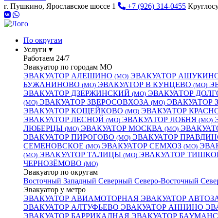
г. Пушкино, Ярославское шоссе 1
+7 (926) 314-0455
Круглос
По округам
Услуги ▾
Работаем 24/7
Эвакуатор по городам МО
ЭВАКУАТОР АЛЕШИНО
ЭВАКУАТОР АШУКИН
(МО)
БУЖАНИНОВО
ЭВАКУАТОР В КУНЦЕВО
Э
(МО)
(МО)
ЭВАКУАТОР ДЗЕРЖИНСКИЙ
ЭВАКУАТОР ДОЛ
(МО)
ЭВАКУАТОР ЗВЕРОСОВХОЗА
ЭВАКУАТОР 
(МО)
(МО)
ЭВАКУАТОР КОЩЕЙКОВО
ЭВАКУАТОР КРАС
(МО)
ЭВАКУАТОР ЛЕСНОЙ
ЭВАКУАТОР ЛОБНЯ
(МО)
(МО)
ЛЮБЕРЦЫ
ЭВАКУАТОР МОСКВА
ЭВАКУАТ
(МО)
(МО)
ЭВАКУАТОР ПИРОГОВО
ЭВАКУАТОР ПРАВДИ
(МО)
СЕМЕНОВСКОЕ
ЭВАКУАТОР СЕМХОЗ
ЭВА
(МО)
(МО)
ЭВАКУАТОР ТАЛИЦЫ
ЭВАКУАТОР ТИШК
(МО)
(МО)
ЧЕРНОЗЁМОВО
(МО)
Эвакуатор по округам
Восточный
Западный
Северный
Северо-Восточный
Севе
Эвакуатор у метро
ЭВАКУАТОР АВИАМОТОРНАЯ
ЭВАКУАТОР АВТО
ЭВАКУАТОР АЛТУФЬЕВО
ЭВАКУАТОР АННИНО
ЭВ
ЭВАКУАТОР БАРРИКАДНАЯ
ЭВАКУАТОР БАУМАН