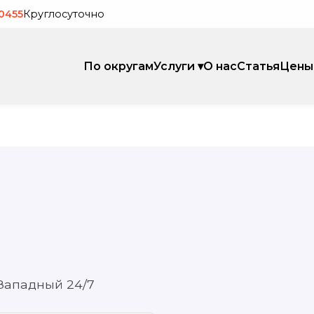
-0455
Круглосуточно
По округам
Услуги ▾
О нас
Статья
Цены
Западный 24/7