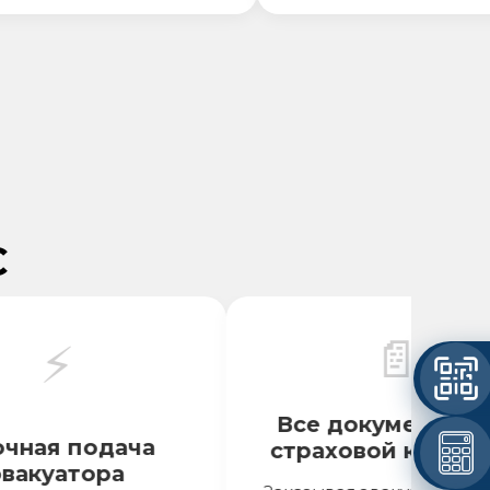
С
📄
⚡
Все документы для
ая подача
страховой компании
куатора