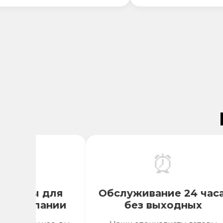

⏰
енты для
Обслуживание 24 часа,
компании
без выходных