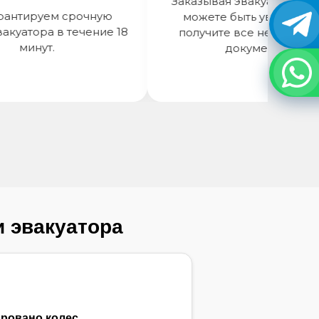
Заказывая эвакуатор у нас, в
тируем срочную
можете быть уверены, что
атора в течение 18
получите все необходимые
минут.
документы.
и эвакуатора
ровано колес