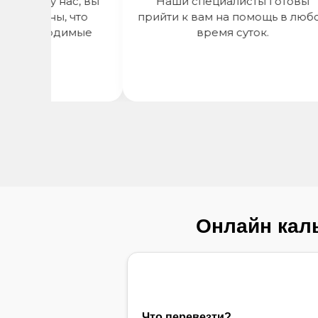
тор у нас, вы
Наши специалисты готовы
верены, что
прийти к вам на помощь в любое
необходимые
время суток.
нты.
Онлайн каль
Что перевезти?