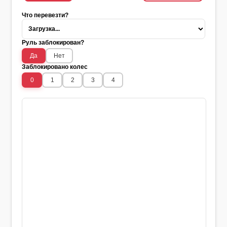
Что перевезти?
Руль заблокирован?
Да
Нет
Заблокировано колес
0
1
2
3
4