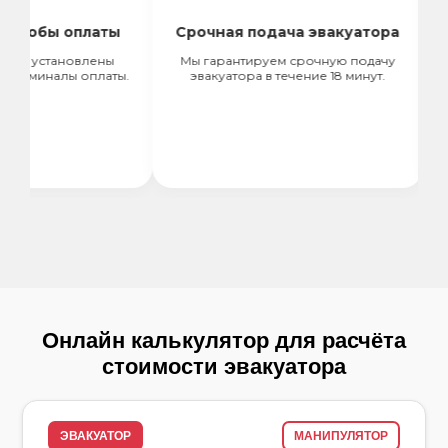
обы оплаты
Срочная подача эвакуатора
установлены
Мы гарантируем срочную подачу
Зак
иналы оплаты.
эвакуатора в течение 18 минут.
может
вс
Онлайн калькулятор для расчёта
стоимости эвакуатора
ЭВАКУАТОР
МАНИПУЛЯТОР