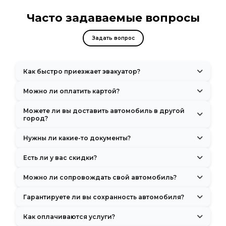
Часто задаваемые вопросы
Задать вопрос
Как быстро приезжает эвакуатор?
Обычно подача машины занимает 20–30 минут после оформления
Можно ли оплатить картой?
заказа.
Да, принимаем оплату как наличными, так и банковскими
Можете ли вы доставить автомобиль в другой
картами.
город?
Да, мы осуществляем междугородние перевозки по всем
Нужны ли какие-то документы?
регионам России.
При заказе услуги потребуются только документы на автомобиль
Есть ли у вас скидки?
и ваше удостоверение личности.
Да, мы предоставляем скидки 10% пенсионерам, участникам ВОВ,
Можно ли сопровождать свой автомобиль?
при повторном обращении и за предварительных заказов. Также
регулярно проводим акции.
Да, в кабине нашего эвакуатора есть 1–2 дополнительных
Гарантируете ли вы сохранность автомобиля?
пассажирских места.
Да, мы используем современные эвакуаторы с надежными
Как оплачиваются услуги?
системами крепления. Все машины застрахованы.