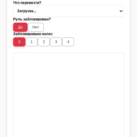
Что перевезти?
Руль заблокирован?
Да
Нет
Заблокировано колес
0
1
2
3
4