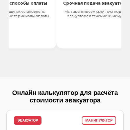
 способы оплаты
Срочная подача эвакуатора
ашинах установлены
Мы гарантируем срочную подачу
ые терминалы оплаты.
эвакуатора в течение 18 минут.
Онлайн калькулятор для расчёта
стоимости эвакуатора
ЭВАКУАТОР
МАНИПУЛЯТОР