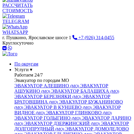
РАССЧИТАТЬ
СТОИМОСТЬ
TELEGRAM
WHATSAPP
г. Пушкино, Ярославское шоссе 1
+7 (926) 314-0455
Круглосуточно
По округам
Услуги ▾
Работаем 24/7
Эвакуатор по городам МО
ЭВАКУАТОР АЛЕШИНО
ЭВАКУАТОР
(МО)
АШУКИНО
ЭВАКУАТОР БАЛАШИХА
(МО)
(МО)
ЭВАКУАТОР БЕРЕЗНЯКИ
ЭВАКУАТОР
(МО)
БРАТОВЩИНА
ЭВАКУАТОР БУЖАНИНОВО
(МО)
ЭВАКУАТОР В КУНЦЕВО
ЭВАКУАТОР
(МО)
(МО)
ВИДНОЕ
ЭВАКУАТОР ГЛИНКОВО
(МО)
(МО)
ЭВАКУАТОР ГОЛЫГИНО
ЭВАКУАТОР ДАРИНО
(МО)
ЭВАКУАТОР ДЗЕРЖИНСКИЙ
ЭВАКУАТОР
(МО)
(МО)
ДОЛГОПРУДНЫЙ
ЭВАКУАТОР ДОМОДЕДОВО
(МО)