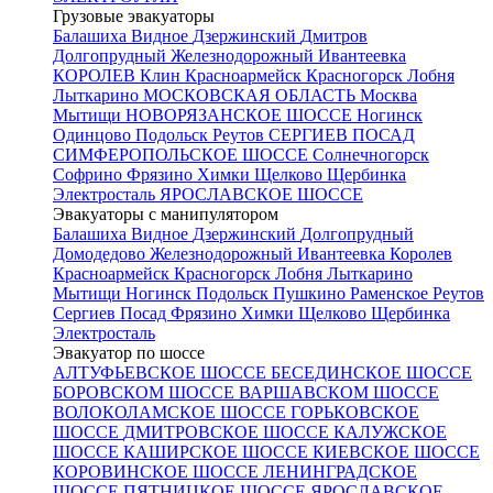
Грузовые эвакуаторы
Балашиха
Видное
Дзержинский
Дмитров
Долгопрудный
Железнодорожный
Ивантеевка
КОРОЛЕВ
Клин
Красноармейск
Красногорск
Лобня
Лыткарино
МОСКОВСКАЯ ОБЛАСТЬ
Москва
Мытищи
НОВОРЯЗАНСКОЕ ШОССЕ
Ногинск
Одинцово
Подольск
Реутов
СЕРГИЕВ ПОСАД
СИМФЕРОПОЛЬСКОЕ ШОССЕ
Солнечногорск
Софрино
Фрязино
Химки
Щелково
Щербинка
Электросталь
ЯРОСЛАВСКОЕ ШОССЕ
Эвакуаторы с манипулятором
Балашиха
Видное
Дзержинский
Долгопрудный
Домодедово
Железнодорожный
Ивантеевка
Королев
Красноармейск
Красногорск
Лобня
Лыткарино
Мытищи
Ногинск
Подольск
Пушкино
Раменское
Реутов
Сергиев Посад
Фрязино
Химки
Щелково
Щербинка
Электросталь
Эвакуатор по шоссе
АЛТУФЬЕВСКОЕ ШОССЕ
БЕСЕДИНСКОЕ ШОССЕ
БОРОВСКОМ ШОССЕ
ВАРШАВСКОМ ШОССЕ
ВОЛОКОЛАМСКОЕ ШОССЕ
ГОРЬКОВСКОЕ
ШОССЕ
ДМИТРОВСКОЕ ШОССЕ
КАЛУЖСКОЕ
ШОССЕ
КАШИРСКОЕ ШОССЕ
КИЕВСКОЕ ШОССЕ
КОРОВИНСКОЕ ШОССЕ
ЛЕНИНГРАДСКОЕ
ШОССЕ
ПЯТНИЦКОЕ ШОССЕ
ЯРОСЛАВСКОЕ