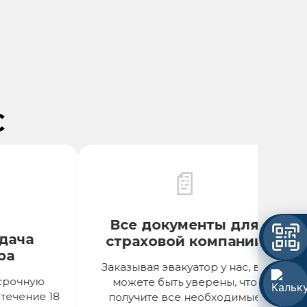
С
📄
Все документы для
Об
ча
страховой компании
Заказывая эвакуатор у нас, вы
чную
можете быть уверены, что
при
ение 18
получите все необходимые