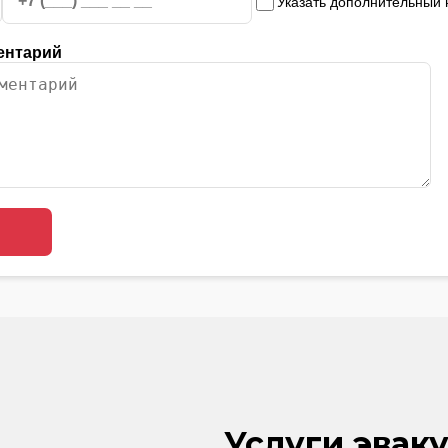
Указать дополнительный
ентарий
Услуги эваку