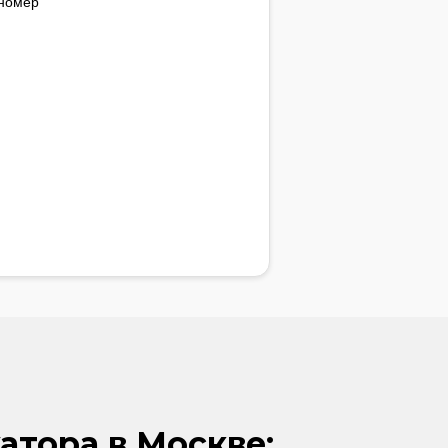
 номер
атора в Москве: