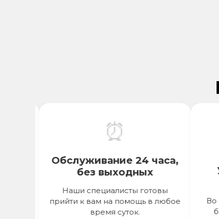
⏰
я
Обслуживание 24 часа,
Уд
и
без выходных
вы
Наши специалисты готовы
Во все
прийти к вам на помощь в любое
беск
е
время суток.