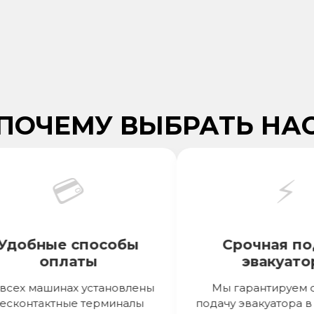
ПОЧЕМУ ВЫБРАТЬ НА
💳
⚡
обные способы
Срочная пода
оплаты
эвакуатора
х машинах установлены
Мы гарантируем сро
онтактные терминалы
подачу эвакуатора в теч