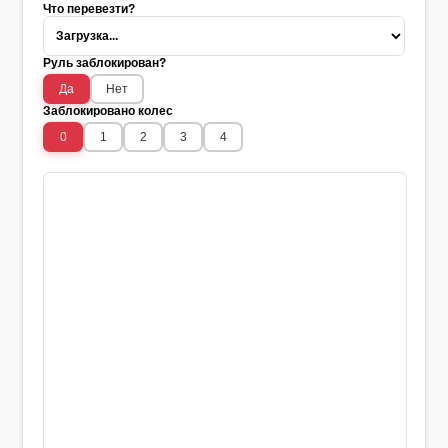
Что перевезти?
Руль заблокирован?
Да
Нет
Заблокировано колес
0
1
2
3
4